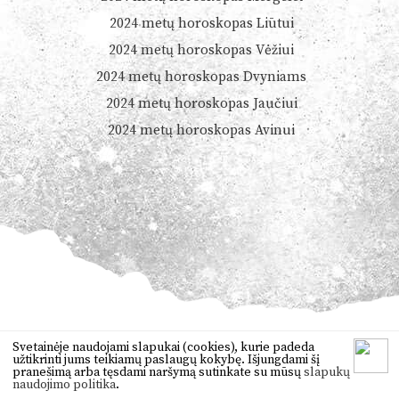
2024 metų horoskopas Liūtui
2024 metų horoskopas Vėžiui
2024 metų horoskopas Dvyniams
2024 metų horoskopas Jaučiui
2024 metų horoskopas Avinui
© 2026
Dienoshoroskopas.lt
Svetainėje naudojami slapukai (cookies), kurie padeda
užtikrinti jums teikiamų paslaugų kokybę. Išjungdami šį
Orai
,
anekdotai
,
vertimas
,
žaidimai
pranešimą arba tęsdami naršymą sutinkate su mūsų
slapukų
naudojimo politika
.