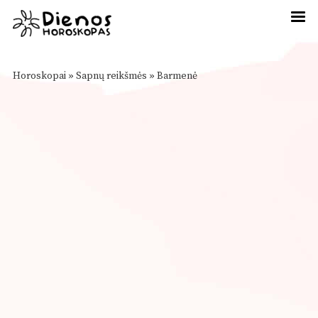
Horoskopai
»
Sapnų reikšmės
»
Barmenė