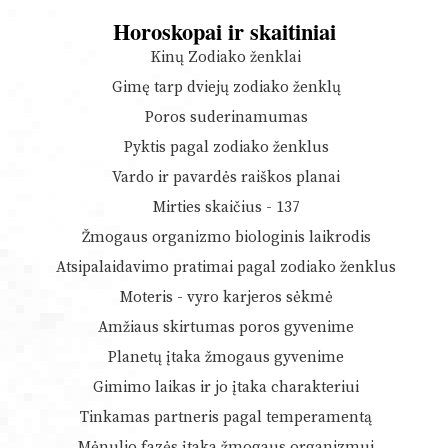
Horoskopai ir skaitiniai
Kinų Zodiako ženklai
Gimę tarp dviejų zodiako ženklų
Poros suderinamumas
Pyktis pagal zodiako ženklus
Vardo ir pavardės raiškos planai
Mirties skaičius - 137
Žmogaus organizmo biologinis laikrodis
Atsipalaidavimo pratimai pagal zodiako ženklus
Moteris - vyro karjeros sėkmė
Amžiaus skirtumas poros gyvenime
Planetų įtaka žmogaus gyvenime
Gimimo laikas ir jo įtaka charakteriui
Tinkamas partneris pagal temperamentą
Mėnulio fazės įtaka žmogaus organizmui