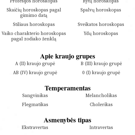
Profesijos horoskopas
Rytų horoskopas
Skaičių horoskopas pagal
Spalvų horoskopas
gimimo datą
Stiliaus horoskopas
Sveikatos horoskopas
Vaiko charakterio horoskopas
Ydų horoskopas
pagal zodiako ženklą
Apie kraujo grupes
A (II) kraujo grupė
B (III) kraujo grupė
AB (IV) kraujo grupė
0 (I) kraujo grupė
Temperamentas
Sangvinikas
Melancholikas
Flegmatikas
Cholerikas
Asmenybės tipas
Ekstravertas
Intravertas