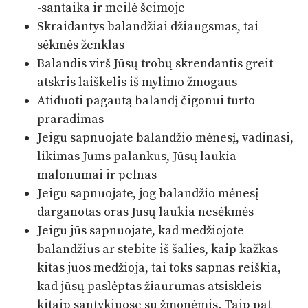
-santaika ir meilė šeimoje
Skraidantys balandžiai džiaugsmas, tai
sėkmės ženklas
Balandis virš Jūsų trobų skrendantis greit
atskris laiškelis iš mylimo žmogaus
Atiduoti pagautą balandį čigonui turto
praradimas
Jeigu sapnuojate balandžio mėnesį, vadinasi,
likimas Jums palankus, Jūsų laukia
malonumai ir pelnas
Jeigu sapnuojate, jog balandžio mėnesį
darganotas oras Jūsų laukia nesėkmės
Jeigu jūs sapnuojate, kad medžiojote
balandžius ar stebite iš šalies, kaip kažkas
kitas juos medžioja, tai toks sapnas reiškia,
kad jūsų paslėptas žiaurumas atsiskleis
kitaip santykiuose su žmonėmis. Taip pat