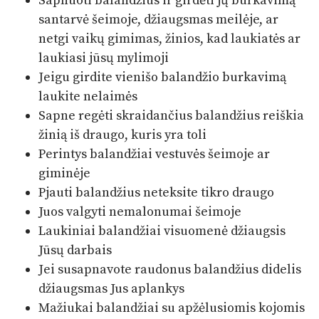
Sapnuoti balandžius ir girdėti jų burkavimą
santarvė šeimoje, džiaugsmas meilėje, ar
netgi vaikų gimimas, žinios, kad laukiatės ar
laukiasi jūsų mylimoji
Jeigu girdite vienišo balandžio burkavimą
laukite nelaimės
Sapne regėti skraidančius balandžius reiškia
žinią iš draugo, kuris yra toli
Perintys balandžiai vestuvės šeimoje ar
giminėje
Pjauti balandžius neteksite tikro draugo
Juos valgyti nemalonumai šeimoje
Laukiniai balandžiai visuomenė džiaugsis
Jūsų darbais
Jei susapnavote raudonus balandžius didelis
džiaugsmas Jus aplankys
Mažiukai balandžiai su apžėlusiomis kojomis