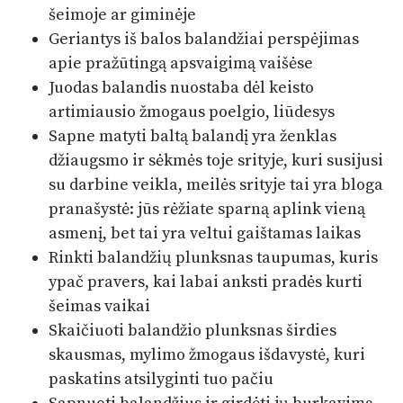
šeimoje ar giminėje
Geriantys iš balos balandžiai perspėjimas
apie pražūtingą apsvaigimą vaišėse
Juodas balandis nuostaba dėl keisto
artimiausio žmogaus poelgio, liūdesys
Sapne matyti baltą balandį yra ženklas
džiaugsmo ir sėkmės toje srityje, kuri susijusi
su darbine veikla, meilės srityje tai yra bloga
pranašystė: jūs rėžiate sparną aplink vieną
asmenį, bet tai yra veltui gaištamas laikas
Rinkti balandžių plunksnas taupumas, kuris
ypač pravers, kai labai anksti pradės kurti
šeimas vaikai
Skaičiuoti balandžio plunksnas širdies
skausmas, mylimo žmogaus išdavystė, kuri
paskatins atsilyginti tuo pačiu