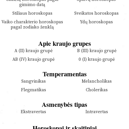
gimimo datą
Stiliaus horoskopas
Sveikatos horoskopas
Vaiko charakterio horoskopas
Ydų horoskopas
pagal zodiako ženklą
Apie kraujo grupes
A (II) kraujo grupė
B (III) kraujo grupė
AB (IV) kraujo grupė
0 (I) kraujo grupė
Temperamentas
Sangvinikas
Melancholikas
Flegmatikas
Cholerikas
Asmenybės tipas
Ekstravertas
Intravertas
Horoskopai ir skaitiniai