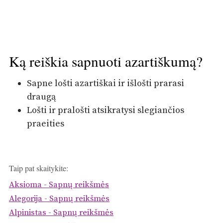
Ką reiškia sapnuoti azartiškumą?
Sapne lošti azartiškai ir išlošti prarasi
draugą
Lošti ir pralošti atsikratysi slegiančios
praeities
Taip pat skaitykite:
Aksioma - Sapnų reikšmės
Alegorija - Sapnų reikšmės
Alpinistas - Sapnų reikšmės