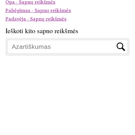
Opa - Sapnų reikšmės
Pabėgimas - Sapnų reikšmės
Padavėja - Sapnų reikšmės
Ieškoti kito sapno reikšmės