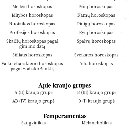
Medžių horoskopas
Mitų horoskopas
Mitybos horoskopas
Namų horoskopas
Nuotaikos horoskopas
Pinigų horoskopas
Profesijos horoskopas
Rytų horoskopas
Skaičių horoskopas pagal
Spalvų horoskopas
gimimo datą
Stiliaus horoskopas
Sveikatos horoskopas
Vaiko charakterio horoskopas
Ydų horoskopas
pagal zodiako ženklą
Apie kraujo grupes
A (II) kraujo grupė
B (III) kraujo grupė
AB (IV) kraujo grupė
0 (I) kraujo grupė
Temperamentas
Sangvinikas
Melancholikas