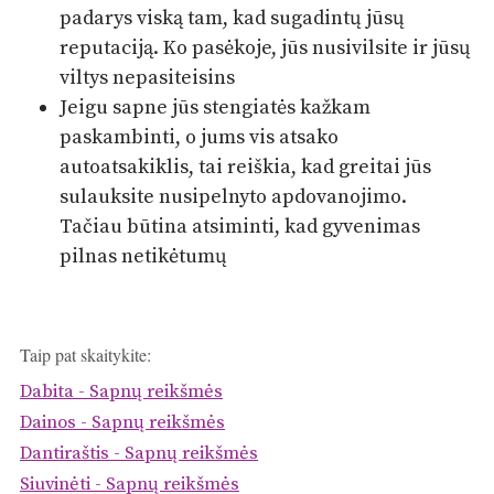
padarys viską tam, kad sugadintų jūsų
reputaciją. Ko pasėkoje, jūs nusivilsite ir jūsų
viltys nepasiteisins
Jeigu sapne jūs stengiatės kažkam
paskambinti, o jums vis atsako
autoatsakiklis, tai reiškia, kad greitai jūs
sulauksite nusipelnyto apdovanojimo.
Tačiau būtina atsiminti, kad gyvenimas
pilnas netikėtumų
Taip pat skaitykite:
Dabita - Sapnų reikšmės
Dainos - Sapnų reikšmės
Dantiraštis - Sapnų reikšmės
Siuvinėti - Sapnų reikšmės