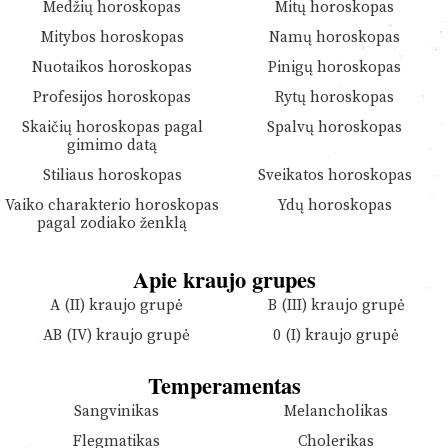
Medžių horoskopas
Mitų horoskopas
Mitybos horoskopas
Namų horoskopas
Nuotaikos horoskopas
Pinigų horoskopas
Profesijos horoskopas
Rytų horoskopas
Skaičių horoskopas pagal
Spalvų horoskopas
gimimo datą
Stiliaus horoskopas
Sveikatos horoskopas
Vaiko charakterio horoskopas
Ydų horoskopas
pagal zodiako ženklą
Apie kraujo grupes
A (II) kraujo grupė
B (III) kraujo grupė
AB (IV) kraujo grupė
0 (I) kraujo grupė
Temperamentas
Sangvinikas
Melancholikas
Flegmatikas
Cholerikas