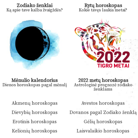
Zodiako ženklai
Rytų horoskopas
Ką apie tave kalba žvaigždės?
Kokie tavęs laukia metai?
Mėnulio kalendorius
2022 metų horoskopas
Dienos horoskopas pagal mėnulį
Astrologinė prognozė zodiako
ženklams
Akmenų horoskopas
Avestos horoskopas
Dievybių horoskopas
Dovanos pagal Zodiako ženklą
Erotinis horoskopas
Gėlių horoskopas
Kelionių horoskopas
Laisvalaikio horoskopas