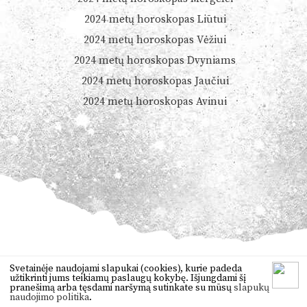
2024 metų horoskopas Liūtui
2024 metų horoskopas Vėžiui
2024 metų horoskopas Dvyniams
2024 metų horoskopas Jaučiui
2024 metų horoskopas Avinui
© 2026
Dienoshoroskopas.lt
Svetainėje naudojami slapukai (cookies), kurie padeda
užtikrinti jums teikiamų paslaugų kokybę. Išjungdami šį
Orai
,
anekdotai
,
vertimas
,
žaidimai
pranešimą arba tęsdami naršymą sutinkate su mūsų
slapukų
naudojimo politika
.