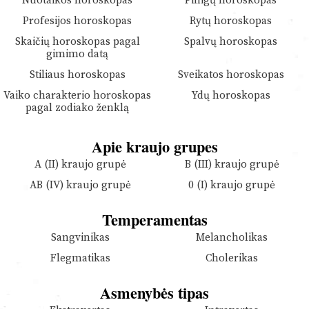
Nuotaikos horoskopas
Pinigų horoskopas
Profesijos horoskopas
Rytų horoskopas
Skaičių horoskopas pagal
Spalvų horoskopas
gimimo datą
Stiliaus horoskopas
Sveikatos horoskopas
Vaiko charakterio horoskopas
Ydų horoskopas
pagal zodiako ženklą
Apie kraujo grupes
A (II) kraujo grupė
B (III) kraujo grupė
AB (IV) kraujo grupė
0 (I) kraujo grupė
Temperamentas
Sangvinikas
Melancholikas
Flegmatikas
Cholerikas
Asmenybės tipas