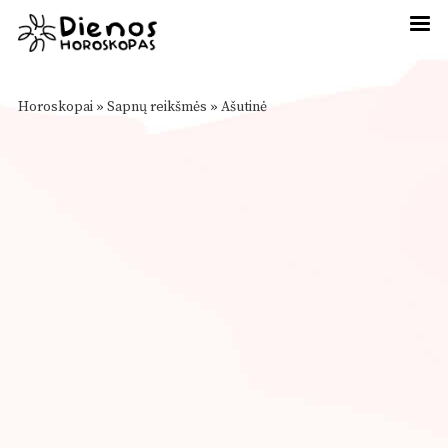
Horoskopai
»
Sapnų reikšmės
»
Ašutinė