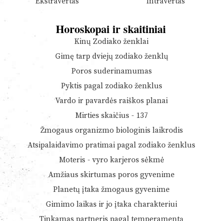
Ekstravertas
Intravertas
Horoskopai ir skaitiniai
Kinų Zodiako ženklai
Gimę tarp dviejų zodiako ženklų
Poros suderinamumas
Pyktis pagal zodiako ženklus
Vardo ir pavardės raiškos planai
Mirties skaičius - 137
Žmogaus organizmo biologinis laikrodis
Atsipalaidavimo pratimai pagal zodiako ženklus
Moteris - vyro karjeros sėkmė
Amžiaus skirtumas poros gyvenime
Planetų įtaka žmogaus gyvenime
Gimimo laikas ir jo įtaka charakteriui
Tinkamas partneris pagal temperamentą