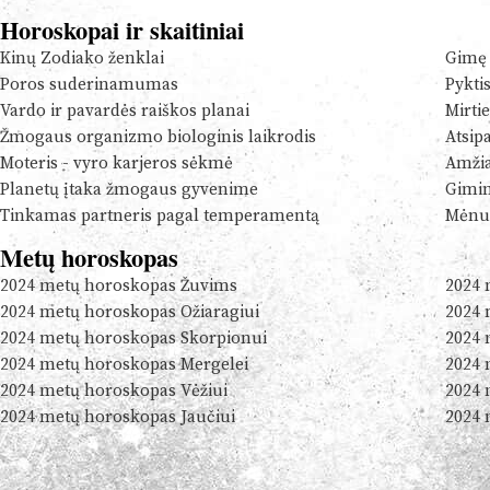
Horoskopai ir skaitiniai
Kinų Zodiako ženklai
Gimę 
Poros suderinamumas
Pykti
Vardo ir pavardės raiškos planai
Mirtie
Žmogaus organizmo biologinis laikrodis
Atsip
Moteris - vyro karjeros sėkmė
Amžia
Planetų įtaka žmogaus gyvenime
Gimim
Tinkamas partneris pagal temperamentą
Mėnul
Metų horoskopas
2024 metų horoskopas Žuvims
2024 
2024 metų horoskopas Ožiaragiui
2024 
2024 metų horoskopas Skorpionui
2024 
2024 metų horoskopas Mergelei
2024 
2024 metų horoskopas Vėžiui
2024 
2024 metų horoskopas Jaučiui
2024 