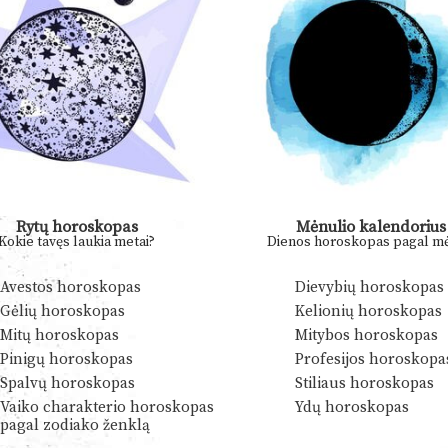
Rytų horoskopas
Mėnulio kalendorius
Kokie tavęs laukia metai?
Dienos horoskopas pagal mė
Avestos horoskopas
Dievybių horoskopas
Gėlių horoskopas
Kelionių horoskopas
Mitų horoskopas
Mitybos horoskopas
Pinigų horoskopas
Profesijos horoskopa
Spalvų horoskopas
Stiliaus horoskopas
Vaiko charakterio horoskopas
Ydų horoskopas
pagal zodiako ženklą