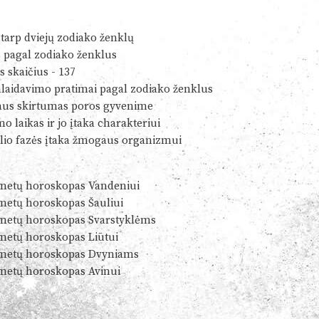
tarp dviejų zodiako ženklų
s pagal zodiako ženklus
s skaičius - 137
alaidavimo pratimai pagal zodiako ženklus
us skirtumas poros gyvenime
o laikas ir jo įtaka charakteriui
io fazės įtaka žmogaus organizmui
metų horoskopas Vandeniui
metų horoskopas Šauliui
metų horoskopas Svarstyklėms
metų horoskopas Liūtui
metų horoskopas Dvyniams
metų horoskopas Avinui