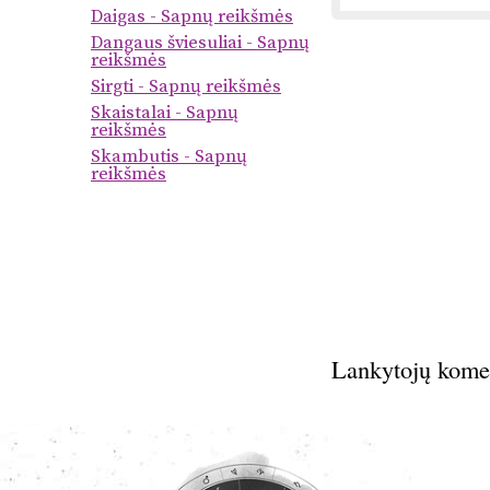
Daigas - Sapnų reikšmės
Dangaus šviesuliai - Sapnų
reikšmės
Sirgti - Sapnų reikšmės
Skaistalai - Sapnų
reikšmės
Skambutis - Sapnų
reikšmės
Lankytojų kome