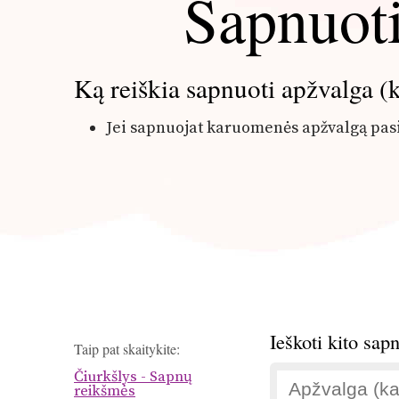
Sapnuoti
Ką reiškia sapnuoti apžvalga 
Jei sapnuojat karuomenės apžvalgą pasir
Ieškoti kito sap
Taip pat skaitykite:
Čiurkšlys - Sapnų
reikšmės