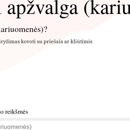
 apžvalga (kar
(kariuomenės)?
yžimas kovoti su priešais ar kliūtimis
no reikšmės