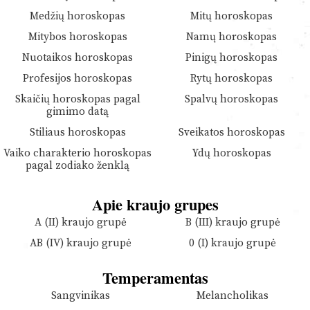
Medžių horoskopas
Mitų horoskopas
Mitybos horoskopas
Namų horoskopas
Nuotaikos horoskopas
Pinigų horoskopas
Profesijos horoskopas
Rytų horoskopas
Skaičių horoskopas pagal
Spalvų horoskopas
gimimo datą
Stiliaus horoskopas
Sveikatos horoskopas
Vaiko charakterio horoskopas
Ydų horoskopas
pagal zodiako ženklą
Apie kraujo grupes
A (II) kraujo grupė
B (III) kraujo grupė
AB (IV) kraujo grupė
0 (I) kraujo grupė
Temperamentas
Sangvinikas
Melancholikas