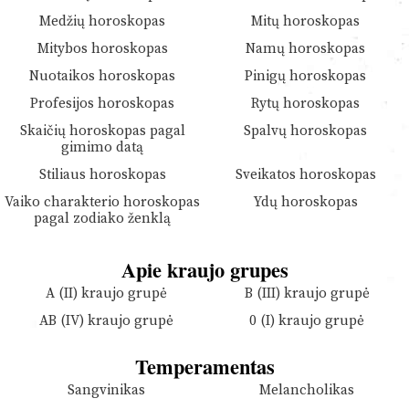
Medžių horoskopas
Mitų horoskopas
Mitybos horoskopas
Namų horoskopas
Nuotaikos horoskopas
Pinigų horoskopas
Profesijos horoskopas
Rytų horoskopas
Skaičių horoskopas pagal
Spalvų horoskopas
gimimo datą
Stiliaus horoskopas
Sveikatos horoskopas
Vaiko charakterio horoskopas
Ydų horoskopas
pagal zodiako ženklą
Apie kraujo grupes
A (II) kraujo grupė
B (III) kraujo grupė
AB (IV) kraujo grupė
0 (I) kraujo grupė
Temperamentas
Sangvinikas
Melancholikas