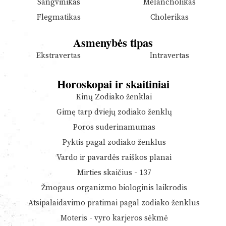
Sangvinikas
Melancholikas
Flegmatikas
Cholerikas
Asmenybės tipas
Ekstravertas
Intravertas
Horoskopai ir skaitiniai
Kinų Zodiako ženklai
Gimę tarp dviejų zodiako ženklų
Poros suderinamumas
Pyktis pagal zodiako ženklus
Vardo ir pavardės raiškos planai
Mirties skaičius - 137
Žmogaus organizmo biologinis laikrodis
Atsipalaidavimo pratimai pagal zodiako ženklus
Moteris - vyro karjeros sėkmė