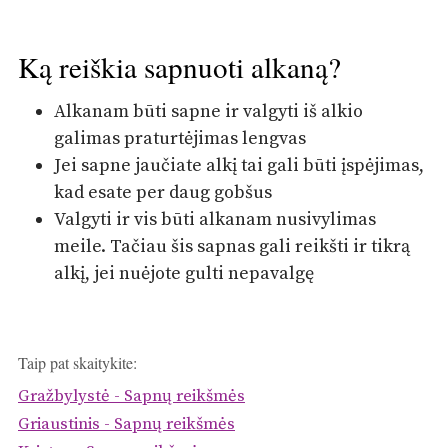
Ką reiškia sapnuoti alkaną?
Alkanam būti sapne ir valgyti iš alkio
galimas praturtėjimas lengvas
Jei sapne jaučiate alkį tai gali būti įspėjimas,
kad esate per daug gobšus
Valgyti ir vis būti alkanam nusivylimas
meile. Tačiau šis sapnas gali reikšti ir tikrą
alkį, jei nuėjote gulti nepavalgę
Taip pat skaitykite:
Gražbylystė - Sapnų reikšmės
Griaustinis - Sapnų reikšmės