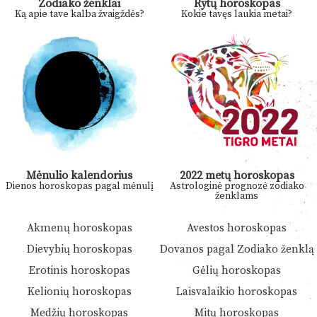
Zodiako ženklai
Rytų horoskopas
Ką apie tave kalba žvaigždės?
Kokie tavęs laukia metai?
Mėnulio kalendorius
2022 metų horoskopas
Dienos horoskopas pagal mėnulį
Astrologinė prognozė zodiako
ženklams
Akmenų horoskopas
Avestos horoskopas
Dievybių horoskopas
Dovanos pagal Zodiako ženklą
Erotinis horoskopas
Gėlių horoskopas
Kelionių horoskopas
Laisvalaikio horoskopas
Medžių horoskopas
Mitų horoskopas