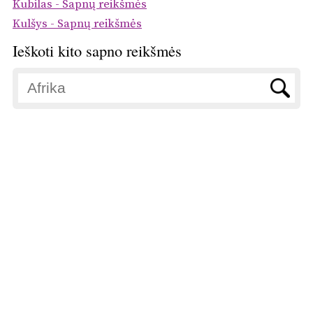
Kubilas - Sapnų reikšmės
Kulšys - Sapnų reikšmės
Ieškoti kito sapno reikšmės