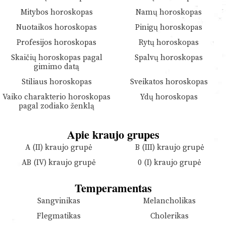
Mitybos horoskopas
Namų horoskopas
Nuotaikos horoskopas
Pinigų horoskopas
Profesijos horoskopas
Rytų horoskopas
Skaičių horoskopas pagal
Spalvų horoskopas
gimimo datą
Stiliaus horoskopas
Sveikatos horoskopas
Vaiko charakterio horoskopas
Ydų horoskopas
pagal zodiako ženklą
Apie kraujo grupes
A (II) kraujo grupė
B (III) kraujo grupė
AB (IV) kraujo grupė
0 (I) kraujo grupė
Temperamentas
Sangvinikas
Melancholikas
Flegmatikas
Cholerikas