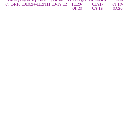
Svarstyklės
Skorpionas
Šaulys
Ožiaragis
Vandenis
Žuvys
09.24-10.23
10.24-11.22
11.23-12.22
12.23-
01.21-
02.19-
01.20
0.2.18
03.20