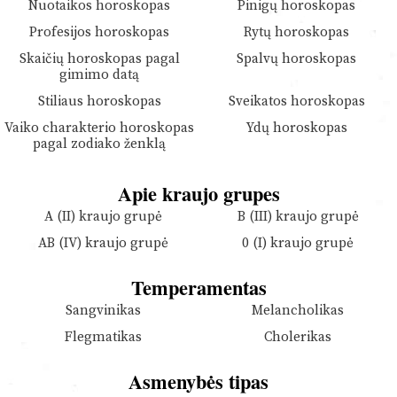
Nuotaikos horoskopas
Pinigų horoskopas
Profesijos horoskopas
Rytų horoskopas
Skaičių horoskopas pagal
Spalvų horoskopas
gimimo datą
Stiliaus horoskopas
Sveikatos horoskopas
Vaiko charakterio horoskopas
Ydų horoskopas
pagal zodiako ženklą
Apie kraujo grupes
A (II) kraujo grupė
B (III) kraujo grupė
AB (IV) kraujo grupė
0 (I) kraujo grupė
Temperamentas
Sangvinikas
Melancholikas
Flegmatikas
Cholerikas
Asmenybės tipas