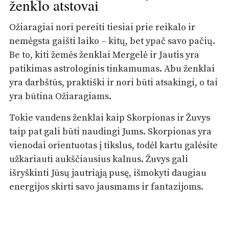
ženklo atstovai
Ožiaragiai nori pereiti tiesiai prie reikalo ir
nemėgsta gaišti laiko – kitų, bet ypač savo pačių.
Be to, kiti žemės ženklai Mergelė ir Jautis yra
patikimas astrologinis tinkamumas. Abu ženklai
yra darbštūs, praktiški ir nori būti atsakingi, o tai
yra būtina Ožiaragiams.
Tokie vandens ženklai kaip Skorpionas ir Žuvys
taip pat gali būti naudingi Jums. Skorpionas yra
vienodai orientuotas į tikslus, todėl kartu galėsite
užkariauti aukščiausius kalnus. Žuvys gali
išryškinti Jūsų jautriąją pusę, išmokyti daugiau
energijos skirti savo jausmams ir fantazijoms.