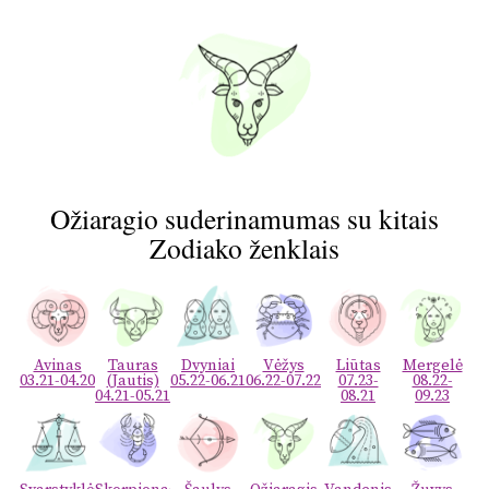
Ožiaragio suderinamumas su kitais
Zodiako ženklais
Avinas
Tauras
Dvyniai
Vėžys
Liūtas
Mergelė
03.21-04.20
(Jautis)
05.22-06.21
06.22-07.22
07.23-
08.22-
04.21-05.21
08.21
09.23