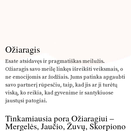
Ožiaragis
Esate atsidavęs ir pragmatiškas meilužis.
Ožiaragis savo meilę linkęs išreikšti veiksmais, o
ne emocijomis ar žodžiais. Jums patinka apgaubti
savo partnerį rūpesčiu, taip, kad jis ar ji turėtų
viską, ko reikia, kad gyvenime ir santykiuose
jaustųsi patogiai.
Tinkamiausia pora Ožiaragiui –
Mergelės, Jaučio, Žuvų, Skorpiono