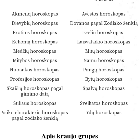
Akmenų horoskopas
Avestos horoskopas
Dievybių horoskopas
Dovanos pagal Zodiako ženklą
Erotinis horoskopas
Gėlių horoskopas
Kelionių horoskopas
Laisvalaikio horoskopas
Medžių horoskopas
Mitų horoskopas
Mitybos horoskopas
Namų horoskopas
Nuotaikos horoskopas
Pinigų horoskopas
Profesijos horoskopas
Rytų horoskopas
Skaičių horoskopas pagal
Spalvų horoskopas
gimimo datą
Stiliaus horoskopas
Sveikatos horoskopas
Vaiko charakterio horoskopas
Ydų horoskopas
pagal zodiako ženklą
Apie kraujo grupes