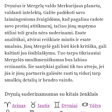
Dvynius ir Mergelę valdo Merkurijaus planeta,
valdanti intelektą. Galite padėkoti savo
laimingosioms žvaigždėms, kad pagaliau radote
savo protinį atitikmenį, tačiau jūsų mąstymo
stiliai toli gražu nėra suderinami. Esate
analitikai, atvirai reiškiate mintis ir esate
smalsūs. Jūsų Mergelė gali būti kiek kritiška, gali
kaltinti jus išsiblaškymu. Tuo tarpu tikriausiai
Mergelės smulkmeniškumas bus labiau
erzinantis. Šie santykiai galimi tik tuo atveju, jei
jūs ir jūsų partneris galėsite rasti tą vidurį tarp
smulkių detalių ir bendro vaizdo.
Dvynių suderinamumas su kitais ženklais
Avinas
Jautis
Dvyniai
Vėžys