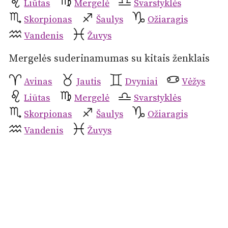
Liūtas
Mergelė
Svarstyklės
Skorpionas
Šaulys
Ožiaragis
Vandenis
Žuvys
Mergelės suderinamumas su kitais ženklais
Avinas
Jautis
Dvyniai
Vėžys
Liūtas
Mergelė
Svarstyklės
Skorpionas
Šaulys
Ožiaragis
Vandenis
Žuvys