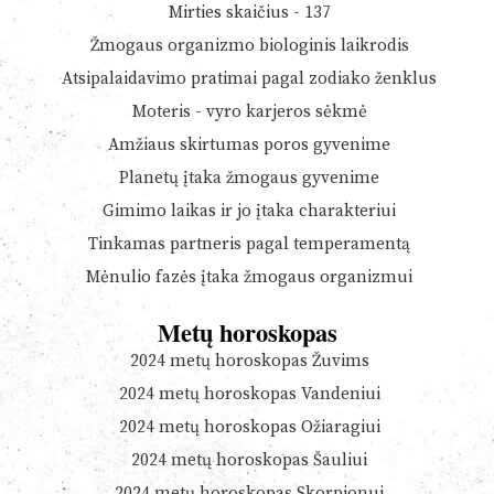
Mirties skaičius - 137
Žmogaus organizmo biologinis laikrodis
Atsipalaidavimo pratimai pagal zodiako ženklus
Moteris - vyro karjeros sėkmė
Amžiaus skirtumas poros gyvenime
Planetų įtaka žmogaus gyvenime
Gimimo laikas ir jo įtaka charakteriui
Tinkamas partneris pagal temperamentą
Mėnulio fazės įtaka žmogaus organizmui
Metų horoskopas
2024 metų horoskopas Žuvims
2024 metų horoskopas Vandeniui
2024 metų horoskopas Ožiaragiui
2024 metų horoskopas Šauliui
2024 metų horoskopas Skorpionui