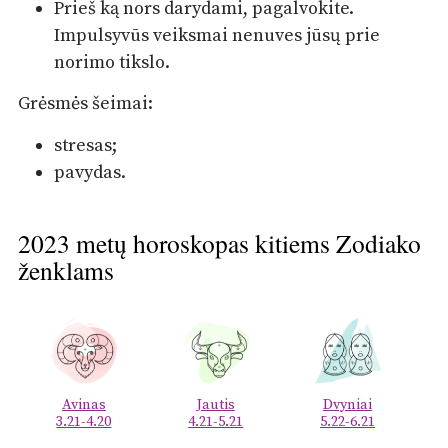
Prieš ką nors darydami, pagalvokite.
Impulsyvūs veiksmai nenuves jūsų prie
norimo tikslo.
Grėsmės šeimai:
stresas;
pavydas.
2023 metų horoskopas kitiems Zodiako
ženklams
Avinas
Jautis
Dvyniai
3.21-4.20
4.21-5.21
5.22-6.21