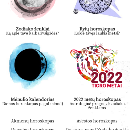
Zodiako ženklai
Rytų horoskopas
Ką apie tave kalba žvaigždės?
Kokie tavęs laukia metai?
Mėnulio kalendorius
2022 metų horoskopas
Dienos horoskopas pagal mėnulį
Astrologinė prognozė zodiako
ženklams
Akmenų horoskopas
Avestos horoskopas
Dievybių horoskopas
Dovanos pagal Zodiako ženklą