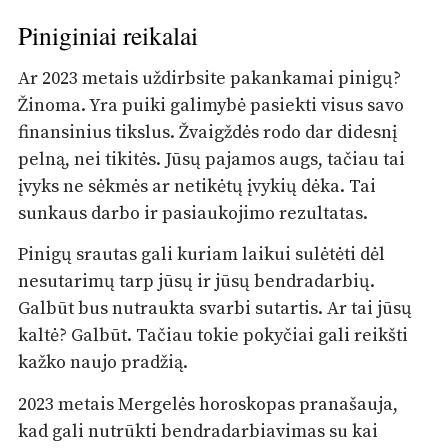
Piniginiai reikalai
Ar 2023 metais uždirbsite pakankamai pinigų?
Žinoma. Yra puiki galimybė pasiekti visus savo
finansinius tikslus. Žvaigždės rodo dar didesnį
pelną, nei tikitės. Jūsų pajamos augs, tačiau tai
įvyks ne sėkmės ar netikėtų įvykių dėka. Tai
sunkaus darbo ir pasiaukojimo rezultatas.
Pinigų srautas gali kuriam laikui sulėtėti dėl
nesutarimų tarp jūsų ir jūsų bendradarbių.
Galbūt bus nutraukta svarbi sutartis. Ar tai jūsų
kaltė? Galbūt. Tačiau tokie pokyčiai gali reikšti
kažko naujo pradžią.
2023 metais Mergelės horoskopas pranašauja,
kad gali nutrūkti bendradarbiavimas su kai