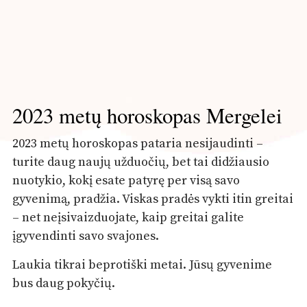
2023 metų horoskopas Mergelei
2023 metų horoskopas pataria nesijaudinti –
turite daug naujų užduočių, bet tai didžiausio
nuotykio, kokį esate patyrę per visą savo
gyvenimą, pradžia. Viskas pradės vykti itin greitai
– net neįsivaizduojate, kaip greitai galite
įgyvendinti savo svajones.
Laukia tikrai beprotiški metai. Jūsų gyvenime
bus daug pokyčių.