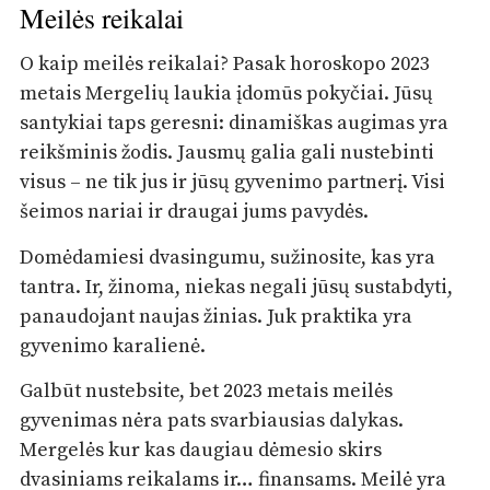
Meilės reikalai
O kaip meilės reikalai? Pasak horoskopo 2023
metais Mergelių laukia įdomūs pokyčiai. Jūsų
santykiai taps geresni: dinamiškas augimas yra
reikšminis žodis. Jausmų galia gali nustebinti
visus – ne tik jus ir jūsų gyvenimo partnerį. Visi
šeimos nariai ir draugai jums pavydės.
Domėdamiesi dvasingumu, sužinosite, kas yra
tantra. Ir, žinoma, niekas negali jūsų sustabdyti,
panaudojant naujas žinias. Juk praktika yra
gyvenimo karalienė.
Galbūt nustebsite, bet 2023 metais meilės
gyvenimas nėra pats svarbiausias dalykas.
Mergelės kur kas daugiau dėmesio skirs
dvasiniams reikalams ir… finansams. Meilė yra