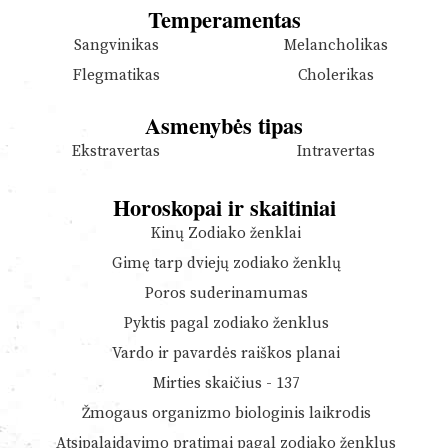
Temperamentas
Sangvinikas
Melancholikas
Flegmatikas
Cholerikas
Asmenybės tipas
Ekstravertas
Intravertas
Horoskopai ir skaitiniai
Kinų Zodiako ženklai
Gimę tarp dviejų zodiako ženklų
Poros suderinamumas
Pyktis pagal zodiako ženklus
Vardo ir pavardės raiškos planai
Mirties skaičius - 137
Žmogaus organizmo biologinis laikrodis
Atsipalaidavimo pratimai pagal zodiako ženklus