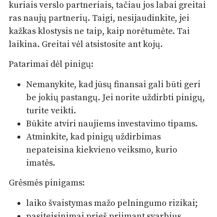
kuriais verslo partneriais, tačiau jos labai greitai
ras naujų partnerių. Taigi, nesijaudinkite, jei
kažkas klostysis ne taip, kaip norėtumėte. Tai
laikina. Greitai vėl atsistosite ant kojų.
Patarimai dėl pinigų:
Nemanykite, kad jūsų finansai gali būti geri
be jokių pastangų. Jei norite uždirbti pinigų,
turite veikti.
Būkite atviri naujiems investavimo tipams.
Atminkite, kad pinigų uždirbimas
nepateisina kiekvieno veiksmo, kurio
imatės.
Grėsmės pinigams:
laiko švaistymas mažo pelningumo rizikai;
pasiteisinimai prieš priimant svarbius