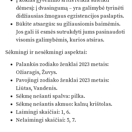
Į kokias gyvenimo sritis reikia sutelkti
dėmesį: į dvasingumą – yra galimybė tyrinėti
didžiausias žmogaus egzistencijos paslaptis.
Būkite atsargūs: su giliausiomis baimėmis.
Jos gali iš esmės sutrukdyti jums pasinaudoti
visomis galimybėmis, kurios atsiras.
Sėkmingi ir nesėkmingi aspektai:
Palankūs zodiako ženklai 2023 metais:
Ožiaragis, Žuvys.
Pavojingi zodiako ženklai 2023 metais:
Liūtas, Vandenis.
Sėkmę nešanti spalva: pilka.
Sėkmę nešantis akmuo: kalnų krištolas.
Laimingi skaičiai: 1, 6.
Nelaimingi skaičiai: 5, 7.