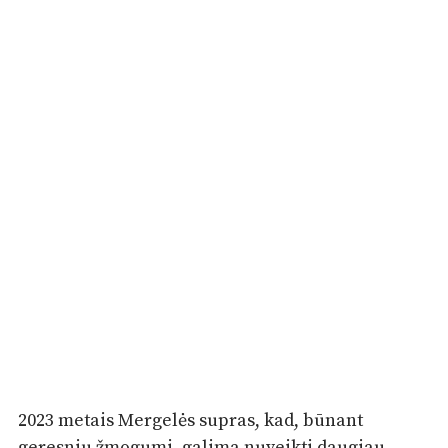
2023 metais Mergelės supras, kad, būnant
geresniu žmogumi, galima nuveikti daugiau