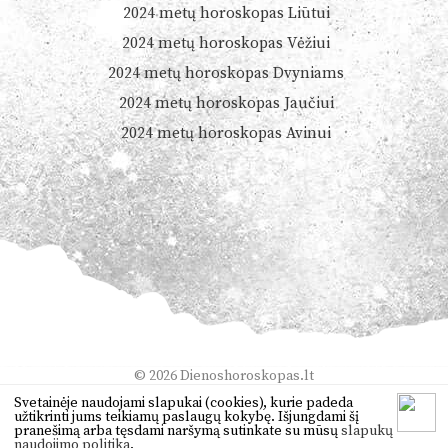
2024 metų horoskopas Liūtui
2024 metų horoskopas Vėžiui
2024 metų horoskopas Dvyniams
2024 metų horoskopas Jaučiui
2024 metų horoskopas Avinui
© 2026
Dienoshoroskopas.lt
Orai
,
anekdotai
,
vertimas
,
žaidimai
Svetainėje naudojami slapukai (cookies), kurie padeda
užtikrinti jums teikiamų paslaugų kokybę. Išjungdami šį
pranešimą arba tęsdami naršymą sutinkate su mūsų
slapukų
naudojimo politika
.