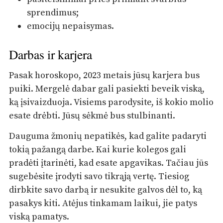
sprendimus;
emocijų nepaisymas.
Darbas ir karjera
Pasak horoskopo, 2023 metais jūsų karjera bus
puiki. Mergelė dabar gali pasiekti beveik viską,
ką įsivaizduoja. Visiems parodysite, iš kokio molio
esate drėbti. Jūsų sėkmė bus stulbinanti.
Dauguma žmonių nepatikės, kad galite padaryti
tokią pažangą darbe. Kai kurie kolegos gali
pradėti įtarinėti, kad esate apgavikas. Tačiau jūs
sugebėsite įrodyti savo tikrąją vertę. Tiesiog
dirbkite savo darbą ir nesukite galvos dėl to, ką
pasakys kiti. Atėjus tinkamam laikui, jie patys
viską pamatys.