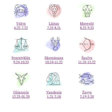
Vėžys
Liūtas
Mergelė
6.22-7.22
7.23-8.21
8.22-9.23
Svarstyklės
Skorpionas
Šaulys
9.24-10.23
10.24-11.22
11.23-12.22
Ožiaragis
Vandenis
Žuvys
12.23-01.20
1.21-2.18
2.19-3.20