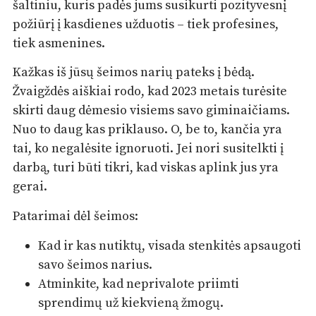
šaltiniu, kuris padės jums susikurti pozityvesnį
požiūrį į kasdienes užduotis – tiek profesines,
tiek asmenines.
Kažkas iš jūsų šeimos narių pateks į bėdą.
Žvaigždės aiškiai rodo, kad 2023 metais turėsite
skirti daug dėmesio visiems savo giminaičiams.
Nuo to daug kas priklauso. O, be to, kančia yra
tai, ko negalėsite ignoruoti. Jei nori susitelkti į
darbą, turi būti tikri, kad viskas aplink jus yra
gerai.
Patarimai dėl šeimos:
Kad ir kas nutiktų, visada stenkitės apsaugoti
savo šeimos narius.
Atminkite, kad neprivalote priimti
sprendimų už kiekvieną žmogų.