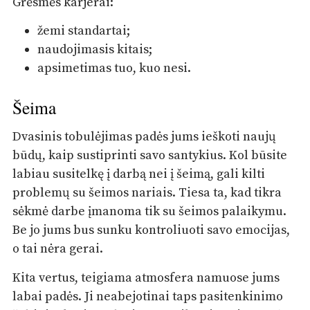
Grėsmės karjerai:
žemi standartai;
naudojimasis kitais;
apsimetimas tuo, kuo nesi.
Šeima
Dvasinis tobulėjimas padės jums ieškoti naujų
būdų, kaip sustiprinti savo santykius. Kol būsite
labiau susitelkę į darbą nei į šeimą, gali kilti
problemų su šeimos nariais. Tiesa ta, kad tikra
sėkmė darbe įmanoma tik su šeimos palaikymu.
Be jo jums bus sunku kontroliuoti savo emocijas,
o tai nėra gerai.
Kita vertus, teigiama atmosfera namuose jums
labai padės. Ji neabejotinai taps pasitenkinimo