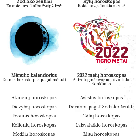
Zodiako ženklai
Rytų horoskopas
Ką apie tave kalba žvaigždės?
Kokie tavęs laukia metai?
Mėnulio kalendorius
2022 metų horoskopas
Dienos horoskopas pagal mėnulį
Astrologinė prognozė zodiako
ženklams
Akmenų horoskopas
Avestos horoskopas
Dievybių horoskopas
Dovanos pagal Zodiako ženklą
Erotinis horoskopas
Gėlių horoskopas
Kelionių horoskopas
Laisvalaikio horoskopas
Medžių horoskopas
Mitų horoskopas