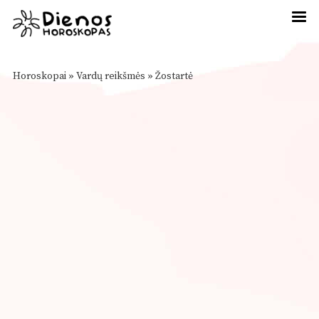
Horoskopai
»
Vardų reikšmės
»
Žostartė