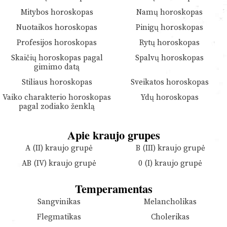
Mitybos horoskopas
Namų horoskopas
Nuotaikos horoskopas
Pinigų horoskopas
Profesijos horoskopas
Rytų horoskopas
Skaičių horoskopas pagal
Spalvų horoskopas
gimimo datą
Stiliaus horoskopas
Sveikatos horoskopas
Vaiko charakterio horoskopas
Ydų horoskopas
pagal zodiako ženklą
Apie kraujo grupes
A (II) kraujo grupė
B (III) kraujo grupė
AB (IV) kraujo grupė
0 (I) kraujo grupė
Temperamentas
Sangvinikas
Melancholikas
Flegmatikas
Cholerikas