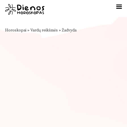
Horoskopai
»
Vardų reikšmės
»
Žadvyda