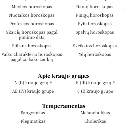
Mitybos horoskopas
Namų horoskopas
Nuotaikos horoskopas
Pinigų horoskopas
Profesijos horoskopas
Rytų horoskopas
Skaičių horoskopas pagal
Spalvų horoskopas
gimimo datą
Stiliaus horoskopas
Sveikatos horoskopas
Vaiko charakterio horoskopas
Ydų horoskopas
pagal zodiako ženklą
Apie kraujo grupes
A (II) kraujo grupė
B (III) kraujo grupė
AB (IV) kraujo grupė
0 (I) kraujo grupė
Temperamentas
Sangvinikas
Melancholikas
Flegmatikas
Cholerikas