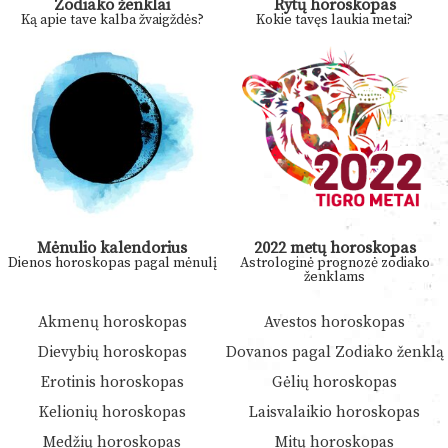
Zodiako ženklai
Rytų horoskopas
Ką apie tave kalba žvaigždės?
Kokie tavęs laukia metai?
Mėnulio kalendorius
2022 metų horoskopas
Dienos horoskopas pagal mėnulį
Astrologinė prognozė zodiako
ženklams
Akmenų horoskopas
Avestos horoskopas
Dievybių horoskopas
Dovanos pagal Zodiako ženklą
Erotinis horoskopas
Gėlių horoskopas
Kelionių horoskopas
Laisvalaikio horoskopas
Medžių horoskopas
Mitų horoskopas