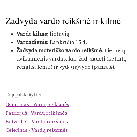
Žadvyda vardo reikšmė ir kilmė
Vardo kilmė
: lietuvių
Vardadienis
: Lapkričio 15 d.
Žadvyda moteriško vardo reikšmė
: Lietuvių
dvikamienis vardas, kur žad- žadėti (ketinti,
rengtis, lemti) ir vyd- (iš)vydo (pamatė).
Taip pat skaitykite:
Osmantas - Vardų reikšmės
Patricijuš - Vardų reikšmės
Butvirdas - Vardų reikšmės
Celerinas - Vardų reikšmės