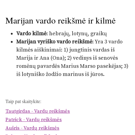
Marijan vardo reikšmė ir kilmė
Vardo kilmė
: hebrajų, lotynų, graikų
Marijan vyriško vardo reikšmė
: Yra 3 vardo
kilmės aiškinimai: 1) jungtinis vardas iš
Marija ir Ana (Ona); 2) vedinys iš senovės
romėnų pavardės Marius Marso pasekėjas; 3)
iš lotyniško žodžio marinus iš jūros.
Taip pat skaitykite:
Tautgirdas - Vardų reikšmės
Patrick - Vardų reikšmės
Aušris - Vardų reikšmės