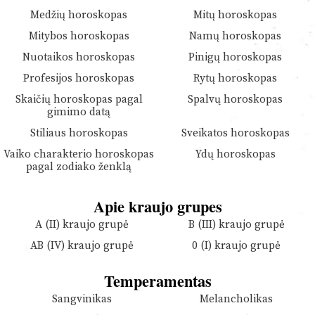
Medžių horoskopas
Mitų horoskopas
Mitybos horoskopas
Namų horoskopas
Nuotaikos horoskopas
Pinigų horoskopas
Profesijos horoskopas
Rytų horoskopas
Skaičių horoskopas pagal
Spalvų horoskopas
gimimo datą
Stiliaus horoskopas
Sveikatos horoskopas
Vaiko charakterio horoskopas
Ydų horoskopas
pagal zodiako ženklą
Apie kraujo grupes
A (II) kraujo grupė
B (III) kraujo grupė
AB (IV) kraujo grupė
0 (I) kraujo grupė
Temperamentas
Sangvinikas
Melancholikas