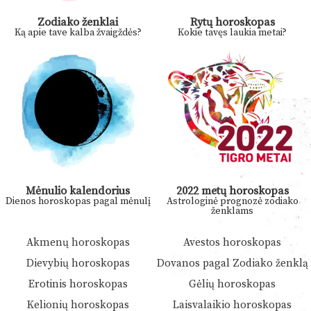
Zodiako ženklai
Rytų horoskopas
Ką apie tave kalba žvaigždės?
Kokie tavęs laukia metai?
Mėnulio kalendorius
2022 metų horoskopas
Dienos horoskopas pagal mėnulį
Astrologinė prognozė zodiako
ženklams
Akmenų horoskopas
Avestos horoskopas
Dievybių horoskopas
Dovanos pagal Zodiako ženklą
Erotinis horoskopas
Gėlių horoskopas
Kelionių horoskopas
Laisvalaikio horoskopas