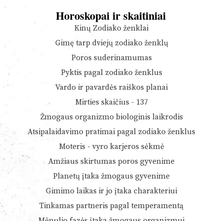
Horoskopai ir skaitiniai
Kinų Zodiako ženklai
Gimę tarp dviejų zodiako ženklų
Poros suderinamumas
Pyktis pagal zodiako ženklus
Vardo ir pavardės raiškos planai
Mirties skaičius - 137
Žmogaus organizmo biologinis laikrodis
Atsipalaidavimo pratimai pagal zodiako ženklus
Moteris - vyro karjeros sėkmė
Amžiaus skirtumas poros gyvenime
Planetų įtaka žmogaus gyvenime
Gimimo laikas ir jo įtaka charakteriui
Tinkamas partneris pagal temperamentą
Mėnulio fazės įtaka žmogaus organizmui