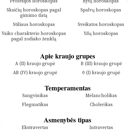
Profesijos horoskopas
Rytų horoskopas
Skaičių horoskopas pagal
Spalvų horoskopas
gimimo datą
Stiliaus horoskopas
Sveikatos horoskopas
Vaiko charakterio horoskopas
Ydų horoskopas
pagal zodiako ženklą
Apie kraujo grupes
A (II) kraujo grupė
B (III) kraujo grupė
AB (IV) kraujo grupė
0 (I) kraujo grupė
Temperamentas
Sangvinikas
Melancholikas
Flegmatikas
Cholerikas
Asmenybės tipas
Ekstravertas
Intravertas